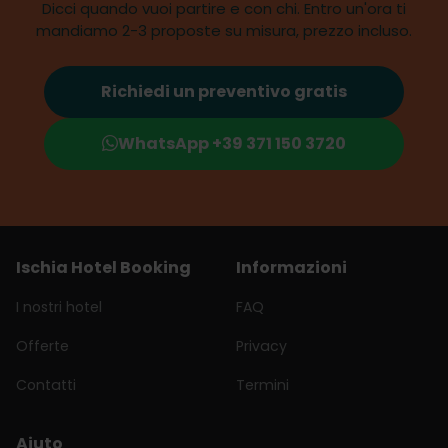
Dicci quando vuoi partire e con chi. Entro un'ora ti
mandiamo 2-3 proposte su misura, prezzo incluso.
Richiedi un preventivo gratis
WhatsApp +39 371 150 3720
Ischia Hotel Booking
Informazioni
I nostri hotel
FAQ
Offerte
Privacy
Contatti
Termini
Aiuto