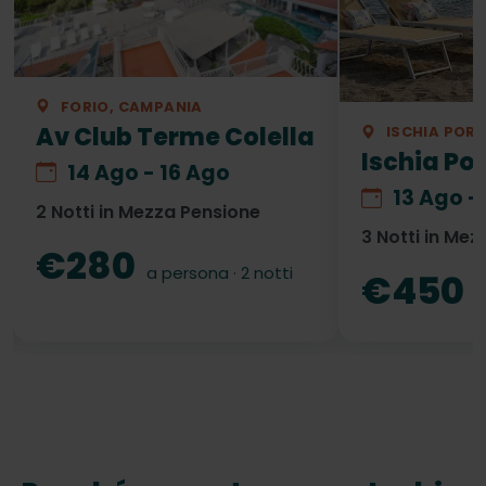
FORIO, CAMPANIA
Av Club Terme Colella
ISCHIA POR
Ischia Por
14 Ago - 16 Ago
13 Ago -
2 Notti in Mezza Pensione
3 Notti in Me
€280
a persona · 2 notti
€450
a