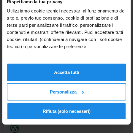
Rispettiamo la tua privacy
Utilizziamo cookie tecnici necessari al funzionamento del
sito e, previo tuo consenso, cookie di profilazione e di
💑
terze parti per analizzare il traffico, personalizzare i
contenuti e mostrarti offerte rilevanti. Puoi accettare tutti i
Coppie e sposi
cookie, rifiutarli (continuerai a navigare con i soli cookie
Hotel con piscina termale, cena romantica e vista mare. Il
tecnici) o personalizzare le preferenze.
weekend che vi siete promessi.
👨‍👩‍👧
Accetta tutti
Famiglie
Personalizza
Hotel vicino alla spiaggia con spazi per i bambini. In molte
strutture i piccoli non pagano fino a 6 anni.
Rifiuta (solo necessari)
💆