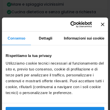
Mare e spiaggia vicinissimi
Cucina dietetica e senza glutine a richiesta
CHECK-IN
CHECK-OUT
14 MAG 2027
17 MAG 2027
Venerdì
Lunedì
Consenso
Dettagli
Informazioni sui cookie
700€
3 notti
Pernottamento e colazione
Per 2 Adulti
Rispettiamo la tua privacy
VEDI CAMERE
Utilizziamo cookie tecnici necessari al funzionamento del
sito e, previo tuo consenso, cookie di profilazione e di
terze parti per analizzare il traffico, personalizzare i
contenuti e mostrarti offerte rilevanti. Puoi accettare tutti i
cookie, rifiutarli (continuerai a navigare con i soli cookie
tecnici) o personalizzare le preferenze.