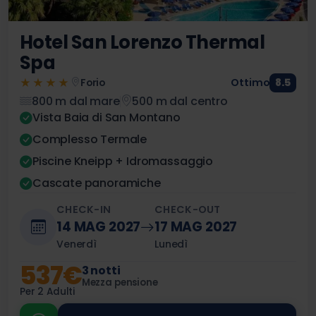
Hotel San Lorenzo Thermal
Spa
★★★★
Ottimo
8.5
Forio
800 m dal mare
500 m dal centro
Vista Baia di San Montano
Complesso Termale
Piscine Kneipp + Idromassaggio
Cascate panoramiche
CHECK-IN
CHECK-OUT
14 MAG 2027
17 MAG 2027
Venerdì
Lunedì
537€
3 notti
Mezza pensione
Per 2 Adulti