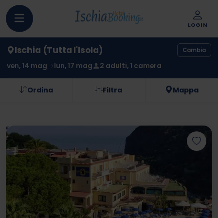
LOGIN
Ischia (Tutta l'Isola)
Cambia
ven, 14 mag
lun, 17 mag
2 adulti, 1 camera
Ordina
Filtra
Mappa
Hai un codice sconto?