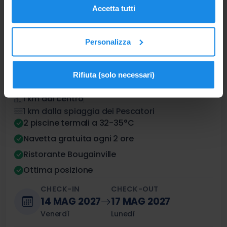
Accetta tutti
Personalizza
Hotel Bellevue Benessere &
Relax
Rifiuta (solo necessari)
★★★★
Ottimo
8.1
Ischia Porto
1 km dal centro
1 km dalla spiaggia dei Pescatori
2 piscine termali a 32-35°C
Navetta gratuita ogni 2 ore
Ristorante Bougainville
Ottima posizione
CHECK-IN
CHECK-OUT
14 MAG 2027
17 MAG 2027
Venerdì
Lunedì